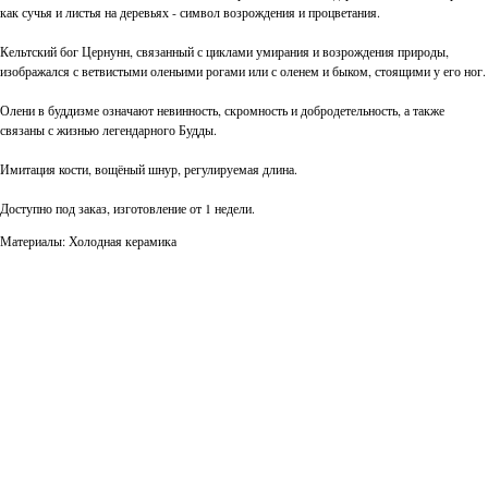
как сучья и листья на деревьях - символ возрождения и процветания.
Кельтский бог Цернунн, связанный с циклами умирания и возрождения природы,
изображался с ветвистыми оленьими рогами или с оленем и быком, стоящими у его ног.
Олени в буддизме означают невинность, скромность и добродетельность, а также
связаны с жизнью легендарного Будды.
Имитация кости, вощёный шнур, регулируемая длина.
Доступно под заказ, изготовление от 1 недели.
Материалы: Холодная керамика